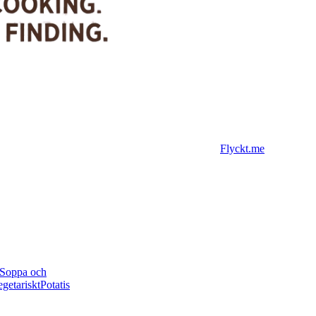
Flyckt.me
Soppa och
getariskt
Potatis