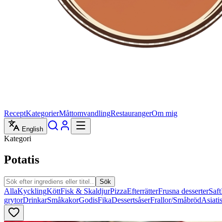
Recept
Kategorier
Måttomvandling
Restauranger
Om mig
English
Kategori
Potatis
Sök
Alla
Kyckling
Kött
Fisk & Skaldjur
Pizza
Efterrätter
Frusna desserter
Saft
grytor
Drinkar
Småkakor
Godis
Fika
Dessertsåser
Frallor/Småbröd
Asiati