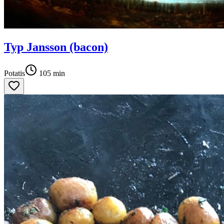
Typ Jansson (bacon)
Potatis
105
min