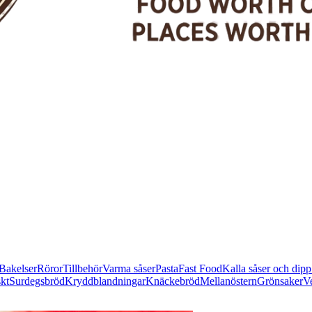
Bakelser
Röror
Tillbehör
Varma såser
Pasta
Fast Food
Kalla såser och dipp
skt
Surdegsbröd
Kryddblandningar
Knäckebröd
Mellanöstern
Grönsaker
Ve