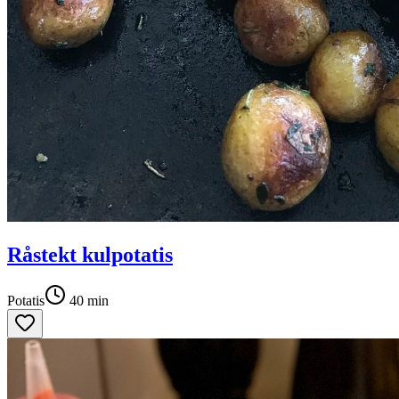
Råstekt kulpotatis
Potatis
40
min