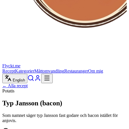
Flyckt.me
Recept
Kategorier
Måttomvandling
Restauranger
Om mig
English
← Alla recept
Potatis
Typ Jansson (bacon)
Som namnet säger typ Jansson fast godare och bacon istället för
anjovis.