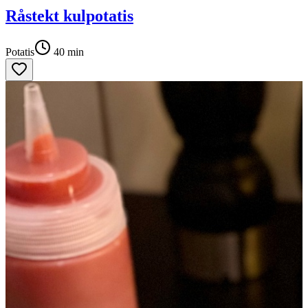
Råstekt kulpotatis
Potatis
40
min