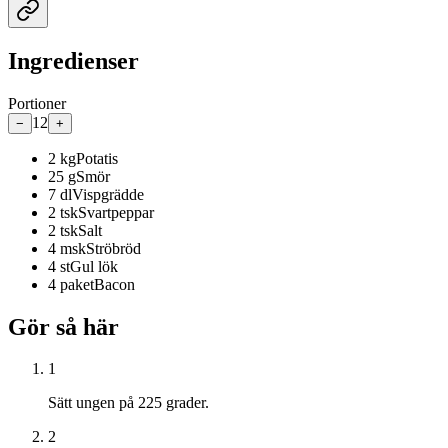
Ingredienser
Portioner
12
−
+
2
kg
Potatis
25
g
Smör
7
dl
Vispgrädde
2
tsk
Svartpeppar
2
tsk
Salt
4
msk
Ströbröd
4
st
Gul lök
4
paket
Bacon
Gör så här
1
Sätt ungen på 225 grader.
2