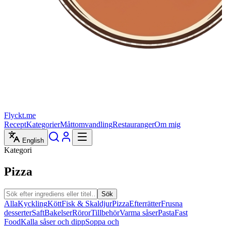
Flyckt.me
Recept
Kategorier
Måttomvandling
Restauranger
Om mig
English
Kategori
Pizza
Sök
Alla
Kyckling
Kött
Fisk & Skaldjur
Pizza
Efterrätter
Frusna
desserter
Saft
Bakelser
Röror
Tillbehör
Varma såser
Pasta
Fast
Food
Kalla såser och dipp
Soppa och