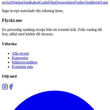
grytor
Drinkar
Småkakor
Godis
Fika
Dessertsåser
Frallor/Småbröd
Asiati
Inga recept matchade din sökning ännu.
Flyckt.me
En personlig samling recept från ett svenskt kök. Från vardag till
fest, alltid med kärlek till råvaran.
Utforska
Alla recept
Kategorier
Måttomvandling
Kontakta mig
Följ med