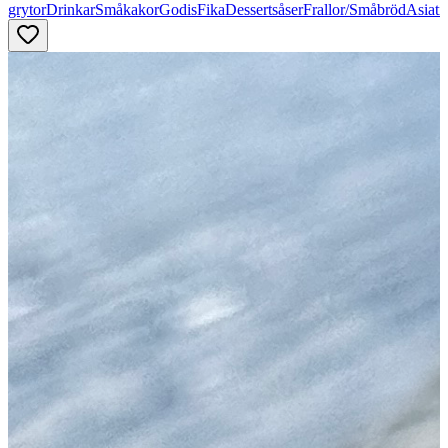
grytor
Drinkar
Småkakor
Godis
Fika
Dessertsåser
Frallor/Småbröd
Asiati