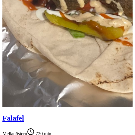
Falafel
Mellanöstern
720
min