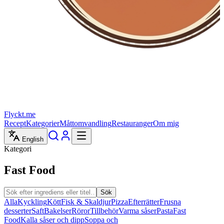
Flyckt.me
Recept
Kategorier
Måttomvandling
Restauranger
Om mig
English
Kategori
Fast Food
Sök
Alla
Kyckling
Kött
Fisk & Skaldjur
Pizza
Efterrätter
Frusna
desserter
Saft
Bakelser
Röror
Tillbehör
Varma såser
Pasta
Fast
Food
Kalla såser och dipp
Soppa och