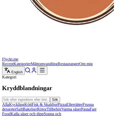
Flyckt.me
Recept
Kategorier
Måttomvandling
Restauranger
Om mig
English
Kategori
Kryddblandningar
Sök
Alla
Kyckling
Kött
Fisk & Skaldjur
Pizza
Efterrätter
Frusna
desserter
Saft
Bakelser
Röror
Tillbehör
Varma såser
Pasta
Fast
Food
Kalla såser och dipp
Soppa och