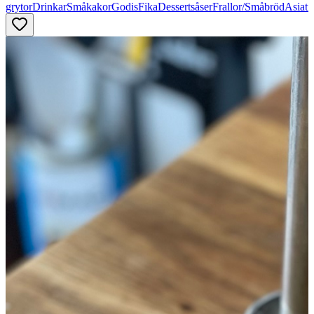
grytor
Drinkar
Småkakor
Godis
Fika
Dessertsåser
Frallor/Småbröd
Asiati