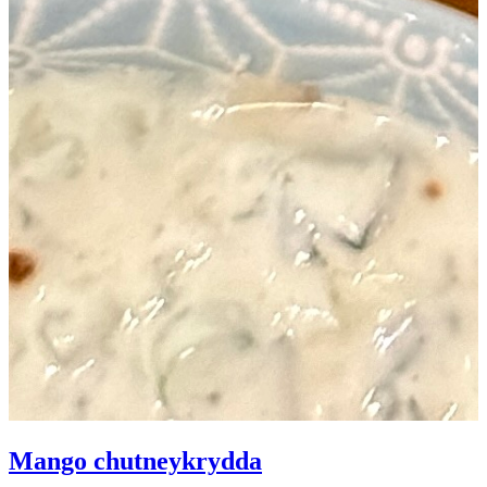
Mango chutneykrydda