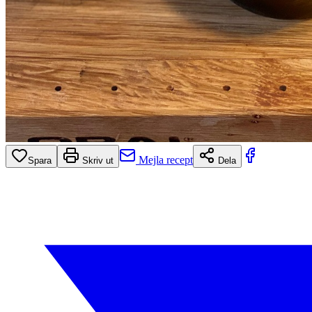
Mejla recept
Spara
Skriv ut
Dela