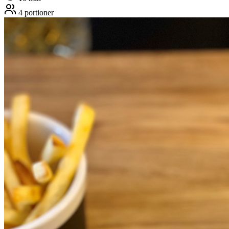
4
portioner