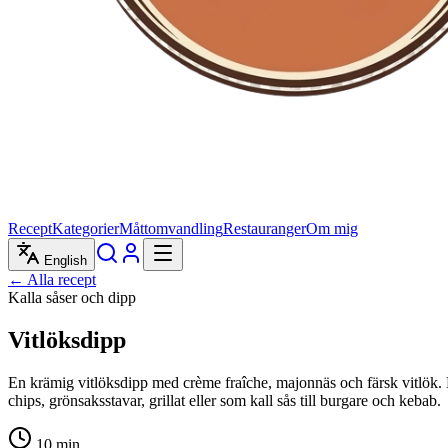
Recept
Kategorier
Måttomvandling
Restauranger
Om mig
English
← Alla recept
Kalla såser och dipp
Vitlöksdipp
En krämig vitlöksdipp med crème fraîche, majonnäs och färsk vitlök. De
chips, grönsaksstavar, grillat eller som kall sås till burgare och kebab.
10
min