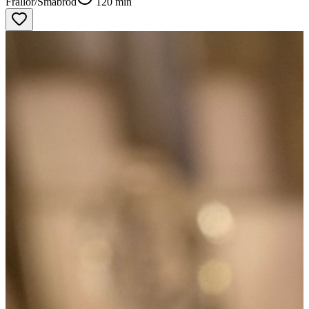
Frallor/Småbröd
120
min