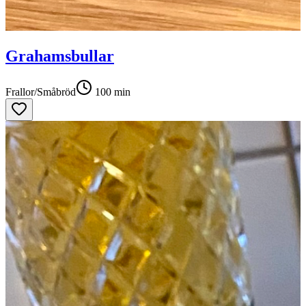
Grahamsbullar
Frallor/Småbröd
100
min