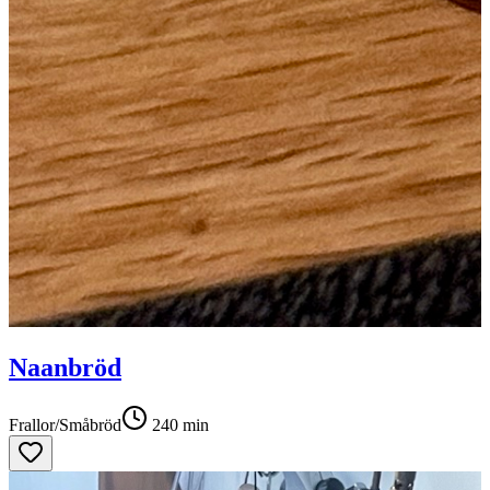
Naanbröd
Frallor/Småbröd
240
min