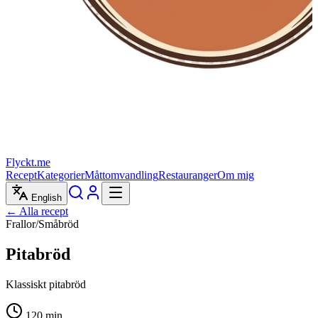
Flyckt.me
Recept
Kategorier
Måttomvandling
Restauranger
Om mig
English
← Alla recept
Frallor/Småbröd
Pitabröd
Klassiskt pitabröd
120
min