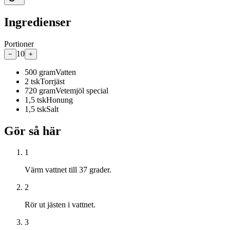
Ingredienser
Portioner
10
−
+
500
gram
Vatten
2
tsk
Torrjäst
720
gram
Vetemjöl special
1,5
tsk
Honung
1,5
tsk
Salt
Gör så här
1
Värm vattnet till 37 grader.
2
Rör ut jästen i vattnet.
3