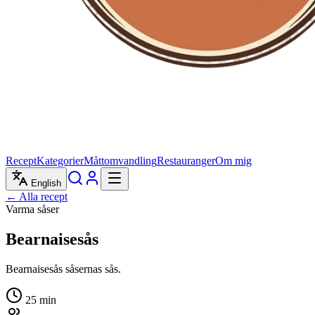
Recept
Kategorier
Måttomvandling
Restauranger
Om mig
English
← Alla recept
Varma såser
Bearnaisesås
Bearnaisesås såsernas sås.
25
min