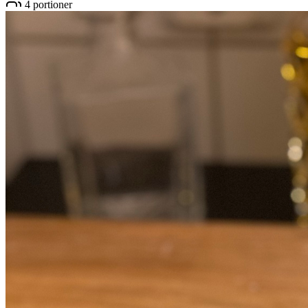
4
portioner