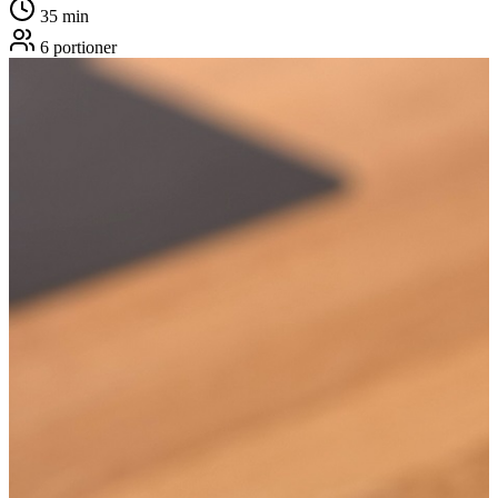
35
min
6
portioner