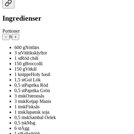
Ingredienser
Portioner
6
−
+
600
g
Nötfärs
3
st
Vitlöksklyftor
1
st
Röd chili
150
g
Broccolli
150
g
Vitkål
1
knippe
Holy basil
1,5
st
Gul Lök
0,5
st
Paprika Röd
0,5
st
Paprika Grön
3
msk
Ostronsås
3
msk
Ketjap Manis
1
msk
Fisksås
1
msk
Japansk soja
0,5
msk
Sambal Oelek
0,5
tsk
Msg
6
st
Ägg
1
st
Salladslök