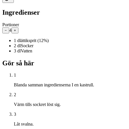
Ingredienser
Portioner
4
−
+
1
dl
ättiksprit (12%)
2
dl
Socker
3
dl
Vatten
Gör så här
1
Blanda samman ingredienserna I en kastrull.
2
Värm tills sockret löst sig.
3
Låt svalna.