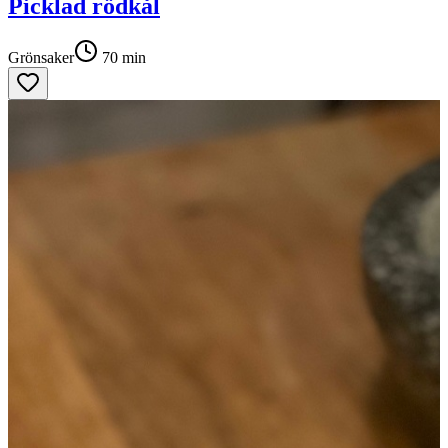
Picklad rödkål
Grönsaker
70
min