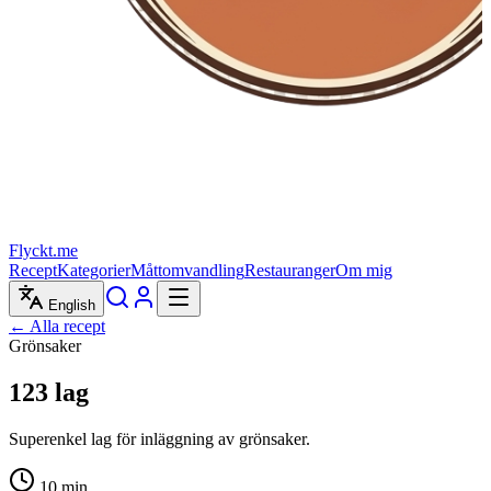
Flyckt.me
Recept
Kategorier
Måttomvandling
Restauranger
Om mig
English
← Alla recept
Grönsaker
123 lag
Superenkel lag för inläggning av grönsaker.
10
min