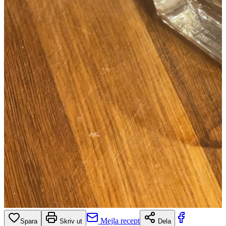
Mejla recept
Spara
Skriv ut
Dela