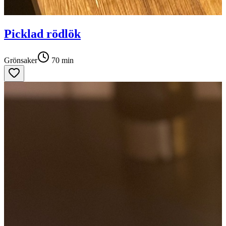
Picklad rödlök
Grönsaker
70
min