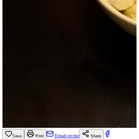
Email recipe
Save
Print
Share