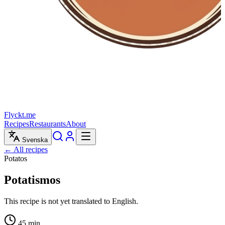
Flyckt.me
Recipes
Restaurants
About
Svenska
← All recipes
Potatos
Potatismos
This recipe is not yet translated to English.
45
min