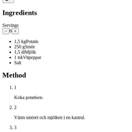
Ingredients
Servings
6
−
+
1,5
kg
Potatis
250
g
Smör
1,5
dl
Mjölk
1
tsk
Vitpeppar
Salt
Method
1
Koka potatisen.
2
Värm smöret och mjölken i en kastrul.
3