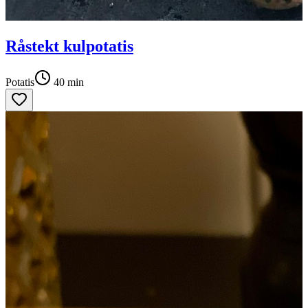
Råstekt kulpotatis
Potatis
40
min