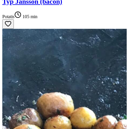
Typ Jansson (bacon)
Potatis
105
min