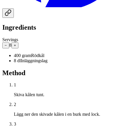
Ingredients
Servings
8
−
+
400
gram
Rödkål
8
dl
Inläggningslag
Method
1
Skiva kålen tunt.
2
Lägg ner den skivade kålen i en burk med lock.
3