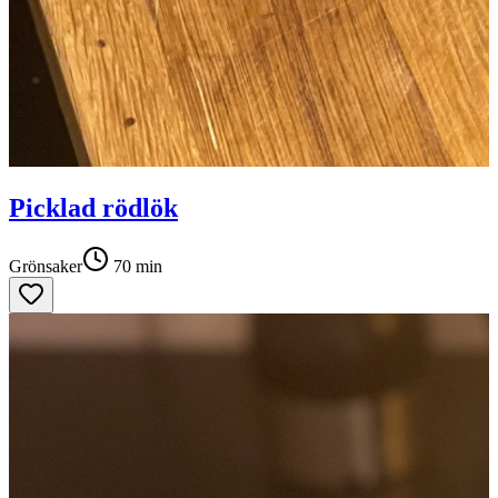
Picklad rödlök
Grönsaker
70
min