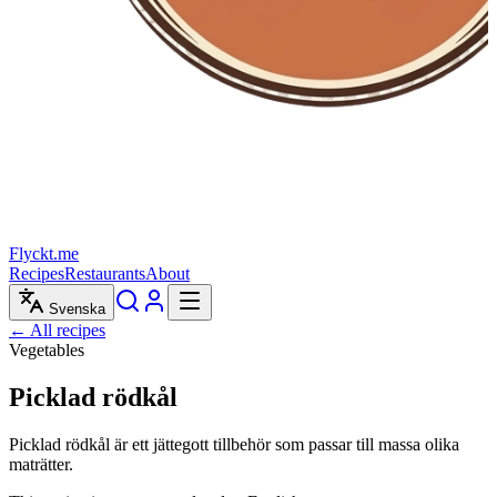
Flyckt.me
Recipes
Restaurants
About
Svenska
← All recipes
Vegetables
Picklad rödkål
Picklad rödkål är ett jättegott tillbehör som passar till massa olika
maträtter.