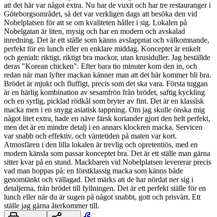
att det här var något extra. Nu har de vuxit och har tre restauranger i
Göteborgsområdet, så det var verkligen dags att besöka den vid
Nobelplatsen för att se om kvaliteten håller i sig. Lokalen på
Nobelgatan är liten, mysig och har en modern och avskalad
inredning. Det är ett ställe som känns avslappnat och välkomnande,
perfekt för en lunch eller en enklare middag. Konceptet är enkelt
och genialt: riktigt, riktigt bra mackor, utan krusiduller. Jag beställde
deras "Korean chicken". Efter bara tio minuter kom den in, och
redan när man lyfter mackan känner man att det här kommer bli bra.
Brödet är mjukt och fluffigt, precis som det ska vara. Första tuggan
är en härlig kombination av sesamfrön från brödet, saftig kyckling
och en syrlig, picklad rödkål som bryter av fint. Det är en klassisk
macka men i en snygg asiatisk tappning. Om jag skulle önska mig
något litet extra, hade en näve färsk koriander gjort den helt perfekt,
men det är en mindre detalj i en annars klockren macka. Servicen
var snabb och effektiv, och väntetiden på maten var kort.
Atmosfären i den lilla lokalen är trevlig och opretentiös, med en
modern känsla som passar konceptet bra. Det är ett ställe man gärna
sitter kvar på en stund. Mackbaren vid Nobelplatsen levererar precis
vad man hoppas på: en förstklassig macka som känns både
genomtänkt och vällagad. Det märks att de har nördat ner sig i
detaljerna, från brödet till fyllningen. Det är ett perfekt ställe för en
lunch eller när du är sugen på något snabbt, gott och prisvärt. Ett
ställe jag gärna återkommer till.