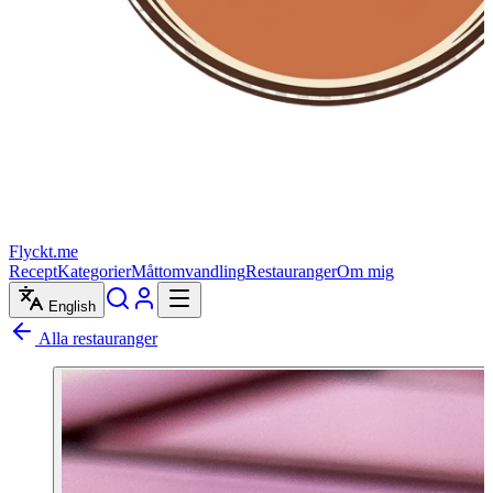
Flyckt.me
Recept
Kategorier
Måttomvandling
Restauranger
Om mig
English
Alla restauranger