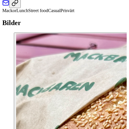
Mackor
Lunch
Street food
Casual
Prisvärt
Bilder