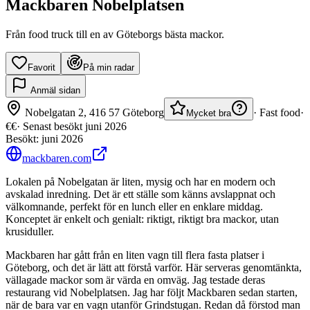
Mackbaren Nobelplatsen
Från food truck till en av Göteborgs bästa mackor.
Favorit
På min radar
Anmäl sidan
Nobelgatan 2, 416 57 Göteborg
·
Fast food
·
Mycket bra
€€
· Senast besökt
juni 2026
Besökt:
juni 2026
mackbaren.com
Lokalen på Nobelgatan är liten, mysig och har en modern och
avskalad inredning. Det är ett ställe som känns avslappnat och
välkomnande, perfekt för en lunch eller en enklare middag.
Konceptet är enkelt och genialt: riktigt, riktigt bra mackor, utan
krusiduller.
Mackbaren har gått från en liten vagn till flera fasta platser i
Göteborg, och det är lätt att förstå varför. Här serveras genomtänkta,
vällagade mackor som är värda en omväg. Jag testade deras
restaurang vid Nobelplatsen. Jag har följt Mackbaren sedan starten,
när de bara var en vagn utanför Grindstugan. Redan då förstod man