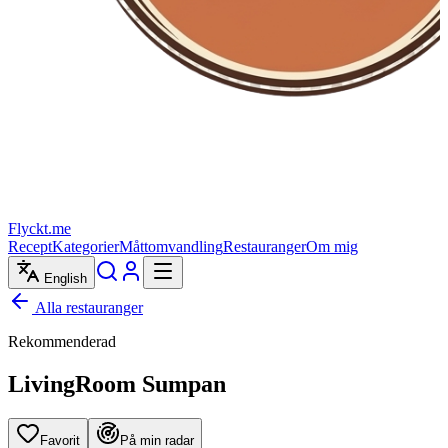
Flyckt.me
Recept
Kategorier
Måttomvandling
Restauranger
Om mig
English
Alla restauranger
Rekommenderad
LivingRoom Sumpan
Favorit
På min radar