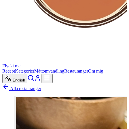
Flyckt.me
Recept
Kategorier
Måttomvandling
Restauranger
Om mig
English
Alla restauranger