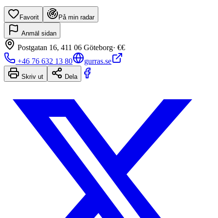
Favorit
På min radar
Anmäl sidan
Postgatan 16, 411 06 Göteborg
·
€€
+46 76 632 13 80
gurras.se
Skriv ut
Dela