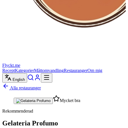
Flyckt.me
Recept
Kategorier
Måttomvandling
Restauranger
Om mig
English
Alla restauranger
Mycket bra
Rekommenderad
Gelateria Profumo