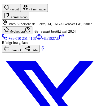
Favorit
På min radar
Anmäl sidan
Vico Superiore del Ferro, 14, 16124 Genova GE, Italien
·
€€
· Senast besökt
maj 2024
Mycket bra
+39 010 251 4159
villa1827.it
Riktigt bra gelato.
Skriv ut
Dela