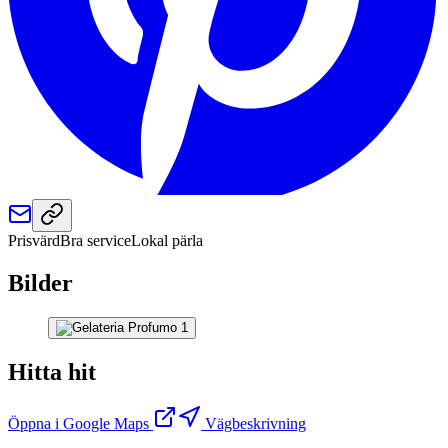
Prisvärd
Bra service
Lokal pärla
Bilder
Hitta hit
Öppna i Google Maps
Vägbeskrivning