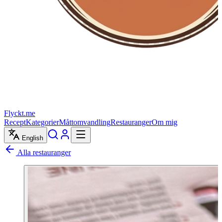
Flyckt.me
Recept
Kategorier
Måttomvandling
Restauranger
Om mig
English
Alla restauranger