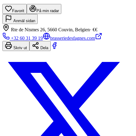
Favorit
På min radar
Anmäl sidan
Rte de Nismes 26, 5660 Couvin, Belgien
·
€€
+32 60 31 39 19
brasseriedesfagnes.com
Skriv ut
Dela