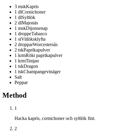
3
msk
Kapris
1
dl
Cornichoner
1
dl
Syltlök
2
dl
Majonäs
1
msk
Dijonsenap
1
droppe
Tabasco
1
st
Vitlöksklyfta
2
droppar
Worcestersås
2
tsk
Paprikapulver
1
krm
Rökt paprikapulver
1
krm
Timjan
1
tsk
Dragon
1
tsk
Champangevinäger
Salt
Peppar
Method
1
Hacka kapris, cornichoner och syltlök fint.
2