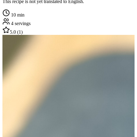
This recipe is not yet translated to English.
10
min
4
servings
5.0
(
1
)