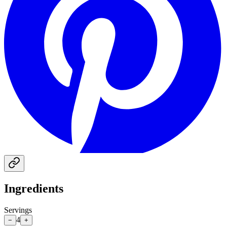
Ingredients
Servings
4
−
+