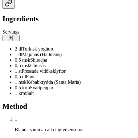
Ingredients
Servings
6
−
+
2
dl
Turkisk yoghurt
1
dl
Majonäs (Hällmans)
0,5
msk
Shiracha
0,5
msk
Chilisås
1
st
Pressade vitlöksklyftor
0,5
dl
Fanta
1
msk
Kebabkrydda (Santa Maria)
0,5
krm
Svartpeppar
1
krm
Salt
Method
1
Blanda samman alla ingredienserna.