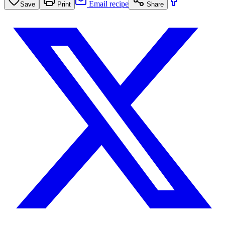
Email recipe
Save
Print
Share